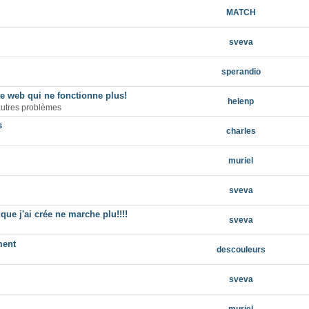
MATCH
sveva
sperandio
e web qui ne fonctionne plus!
helenp
autres problèmes
s
charles
muriel
sveva
 que j'ai crée ne marche plu!!!!
sveva
ment
descouleurs
sveva