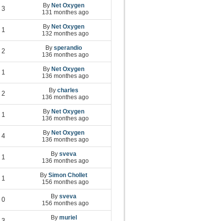
By
Net Oxygen
3
131 monthes ago
By
Net Oxygen
1
132 monthes ago
By
sperandio
2
136 monthes ago
By
Net Oxygen
1
136 monthes ago
By
charles
2
136 monthes ago
By
Net Oxygen
1
136 monthes ago
By
Net Oxygen
4
136 monthes ago
By
sveva
1
136 monthes ago
By
Simon Chollet
1
156 monthes ago
By
sveva
0
156 monthes ago
By
muriel
3