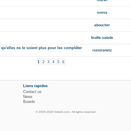
muriel
sveva
aboucher
feuille-salade
 qu'elles ne le soient plus pour les compléter
rsestranetz
1
2
3
4
5
6
Liens rapides
Contact us
News
Boards
© 2009-2026 foliokit.com - All rights reserved