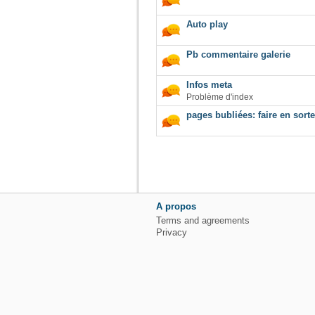
Auto play
Pb commentaire galerie
Infos meta
Problème d'index
pages bubliées: faire en sorte
A propos
Terms and agreements
Privacy