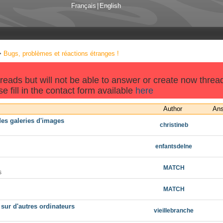
Français
|
English
>
Bugs, problèmes et réactions étranges !
threads but will not be able to answer or create now threa
e fill in the contact form available
here
Author
An
es galeries d'images
christineb
enfantsdelne
MATCH
s
MATCH
sur d'autres ordinateurs
vieillebranche