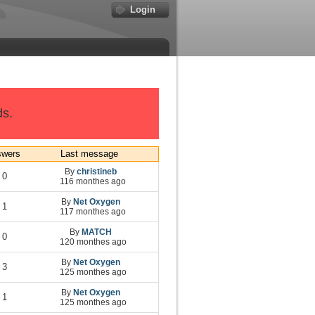
Login
ds.
swers
Last message
By
christineb
0
116 monthes ago
By
Net Oxygen
1
117 monthes ago
By
MATCH
0
120 monthes ago
By
Net Oxygen
3
125 monthes ago
By
Net Oxygen
1
125 monthes ago