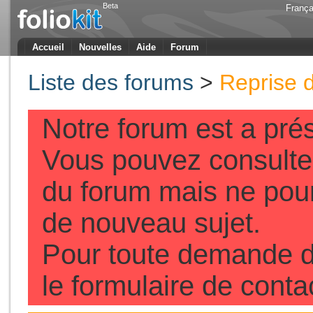
Beta
França
Accueil
Nouvelles
Aide
Forum
Liste des forums
>
Reprise d
Notre forum est a pré
Vous pouvez consulter
du forum mais ne pou
de nouveau sujet.
Pour toute demande d
le formulaire de conta